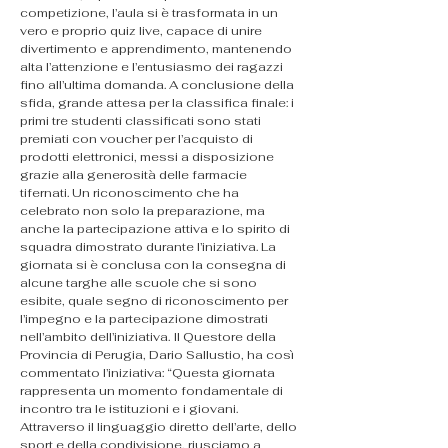
competizione, l’aula si è trasformata in un 
vero e proprio quiz live, capace di unire 
divertimento e apprendimento, mantenendo 
alta l’attenzione e l’entusiasmo dei ragazzi 
fino all’ultima domanda. A conclusione della 
sfida, grande attesa per la classifica finale: i 
primi tre studenti classificati sono stati 
premiati con voucher per l’acquisto di 
prodotti elettronici, messi a disposizione 
grazie alla generosità delle farmacie 
tifernati. Un riconoscimento che ha 
celebrato non solo la preparazione, ma 
anche la partecipazione attiva e lo spirito di 
squadra dimostrato durante l’iniziativa. La 
giornata si è conclusa con la consegna di 
alcune targhe alle scuole che si sono 
esibite, quale segno di riconoscimento per 
l’impegno e la partecipazione dimostrati 
nell’ambito dell’iniziativa. Il Questore della 
Provincia di Perugia, Dario Sallustio, ha così 
commentato l’iniziativa: “Questa giornata 
rappresenta un momento fondamentale di 
incontro tra le istituzioni e i giovani. 
Attraverso il linguaggio diretto dell’arte, dello 
sport e della condivisione, riusciamo a 