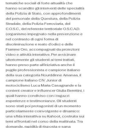
tematiche sociali di forte attualità che 
hanno scandito gli interventi delle specialità 
della Polizia di Stato, con approfondimenti 
del personale della Questura, della Polizia 
Stradale, della Polizia Ferroviaria, del 
C.O.S.C., del referente territoriale O.S.C.A.D. 
(organismo impegnato nella prevenzione e 
nel contrasto di ogni forma di 
discriminazione e reato d’odio) e delle 
Fiamme Oro, accompagnati da proiezioni 
video e attività interattive. Per avvicinare 
ulteriormente gli studenti ai temi trattati, 
hanno preso parte all’iniziativa anche il 
pugile professionista e campione italiano 
della sua categoria Nourddinne Amanaa, il 
campione italiano CIV Junior di 
motociclismo Luca Maria Casagrande e la 
content creator e influencer Giulia Berettini, i 
quali hanno condiviso con i ragazzi 
esperienze e testimonianze. Gli studenti 
sono stati poi protagonisti di un momento 
particolarmente coinvolgente e dinamico: 
una sfida interattiva su Kahoot, costruita sui 
temi affrontati nel corso della mattinata. Tra 
domande, rapidità di risposta e sana 