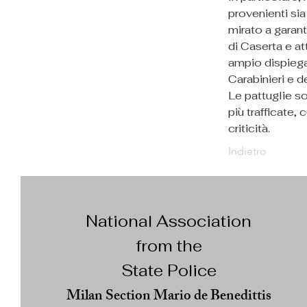
provenienti sia
mirato a garant
di Caserta e a
ampio dispiega
Carabinieri e d
Le pattuglie so
più trafficate, 
criticità.
Indietro
National Association
from the
State Police
Milan Section Mario de Benedittis