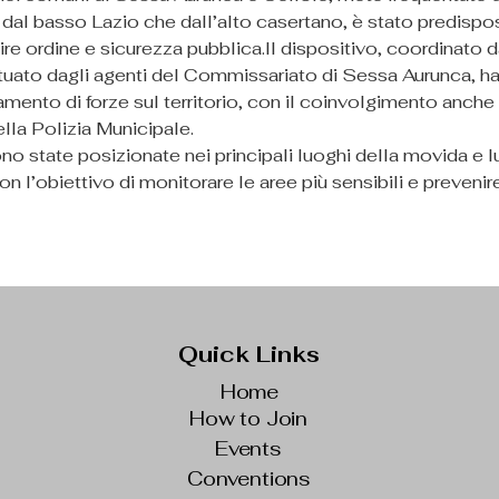
 dal basso Lazio che dall’alto casertano, è stato predispo
ire ordine e sicurezza 
pubblica.Il
 dispositivo, coordinato d
ttuato dagli agenti del Commissariato di Sessa Aurunca, ha
mento di forze sul territorio, con il coinvolgimento anche 
ella Polizia Municipale.
no state posizionate nei principali luoghi della movida e lu
con l’obiettivo di monitorare le aree più sensibili e prevenire
Quick Links
Home
How to Join
Events
Conventions