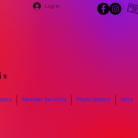
Log In
is
story
Member Services
Photo Gallery
Altro