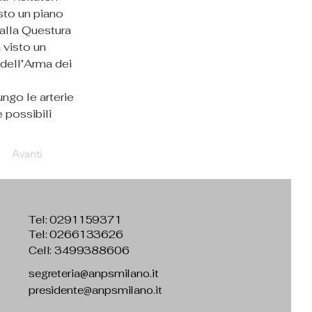
sto un piano 
alla Questura 
 visto un 
dell’Arma dei 
ngo le arterie 
 possibili 
Avanti
Tel:
0291159371
Tel: 0266133626
Cell: 3499388606
segreteria@anpsmilano.it
presidente@anpsmilano.it