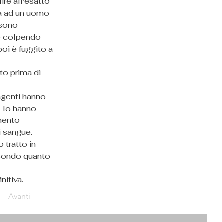
re all'esatto 
va ad un uomo 
 sono 
lo colpendo 
poi è fuggito a 
to prima di 
agenti hanno 
 lo hanno 
mento 
i sangue.
 tratto in 
econdo quanto 
nitiva.
Avanti