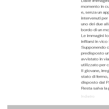
Dalle immagini 
momento in cui 
e, senza un app
intervenuti pe
uno dei due all
bordo di un mo
Le immagini lo 
infilarsi in vi
Supponendo che
predisposto un
avvistato in vi
utilizzato per 
Il giovane, irre
stato di fermo
disposto dal P.
Resta salva la 
Indietro