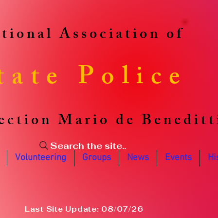
tional Association of
tate Police
ection Mario de Beneditt
Search the site..
Volunteering
Groups
News
Events
Hi
Last Site Update: 08/07/26