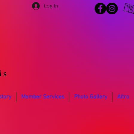
Log In
is
story
Member Services
Photo Gallery
Altro