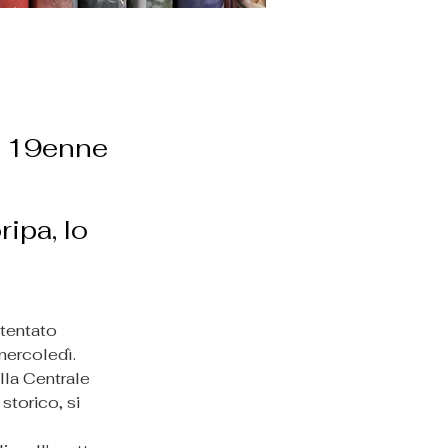
un 19enne
ripa, lo
tentato 
mercoledì.
lla Centrale 
storico, si 