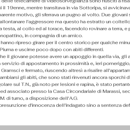
delle telecamere di videosorveglianza sono riusciti a risali
il 19enne, mentre transitava in via Sottoripa, si avvicina
arente motivo, gli sferrava un pugno al volto. Due giovani
r allontanare l'aggressore ma questo ha estratto un coltel
a testa, al collo ed al torace, facendolo rovinare a terra, e 
nopattino, in compagnia di un amico.
hanno ripreso girare per il centro storico per qualche minu
co Piuma e uscirne poco dopo con abiti differenti.
 il giovane potesse avere un appoggio in quella via, gli 
 servizio di appostamento in prossimità e, ieri pomeriggio,
a Gramsci e fermato, riuscendo altresì a risalire all'apparta
cambiarsi gli abiti, che sono stati rinvenuti ancora sporchi d
golare sul T.N., già noto per lesioni e rapina, è stato pertanto
, ed associato presso la Casa Circondariale di Marassi, s
M. di turno, a disposizione dell'A.G.
presunzione d'innocenza dell'indagato sino a sentenza defi