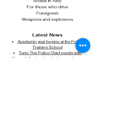
Roads in Italy
For those who drive
Foreigners
Weapons and explosives
Latest News
Academic year begins at the Police
Training School
Turin: The Police Chief meets with
officers following the clashes on January
31st.
The Italian State Police and Fiera Milano
join forces for cybersecurity.
Milan, attempted murder of a Chinese
citizen: State Police executes another
precautionary detention order in prison.
Tel: 0266133626
Tel:
0291159371
Cell: 3499388606
presidente@anpsmilano.it
segreteria@anpsmilano.it