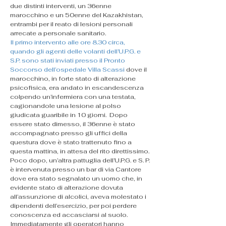
due distinti interventi, un 36enne 
marocchino e un 50enne del Kazakhistan, 
entrambi per il reato di lesioni personali 
arrecate a personale sanitario.
Il primo intervento alle ore 8.30 circa, 
quando gli agenti delle volanti dell’U.P.G. e 
S.P. sono stati inviati presso il Pronto 
Soccorso dell’ospedale Villa Scassi 
dove il 
marocchino, in forte stato di alterazione 
psicofisica, era andato in escandescenza 
colpendo un’infermiera con una testata, 
cagionandole una lesione al polso 
giudicata guaribile in 10 giorni.  Dopo 
essere stato dimesso, il 36enne è stato 
accompagnato presso gli uffici della 
questura dove è stato trattenuto fino a 
questa mattina, in attesa del rito direttissimo.
Poco dopo, un’altra pattuglia dell’U.P.G. e S. P. 
è intervenuta presso un bar di via Cantore 
dove era stato segnalato un uomo che, in 
evidente stato di alterazione dovuta 
all’assunzione di alcolici, aveva molestato i 
dipendenti dell’esercizio, per poi perdere 
conoscenza ed accasciarsi al suolo. 
Immediatamente gli operatori hanno 