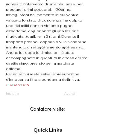
richiesto l’intervento di un’ambulanza, per 
prestare i primi soccorsi. Il 50enne, 
risvegliatosi nel momento in cui veniva 
valutato lo stato di coscienza, ha colpito 
uno dei militi con un violento pugno 
all’addome, cagionandogli una lesione 
giudicata guaribile in 3 giorni. Durante il 
trasporto presso l’ospedale Villa Scassi ha 
mantenuto un atteggiamento aggressivo. 
Anche lui, dopo le dimissioni, è stato 
accompagnato in questura in attesa del rito 
direttissimo, previsto per la mattinata 
odierna.
Per entrambi resta salva la presunzione 
d’innocenza fino a condanna definitiva. 
20/04/2026
Indietro
Avanti
Contatore visite:
Quick Links