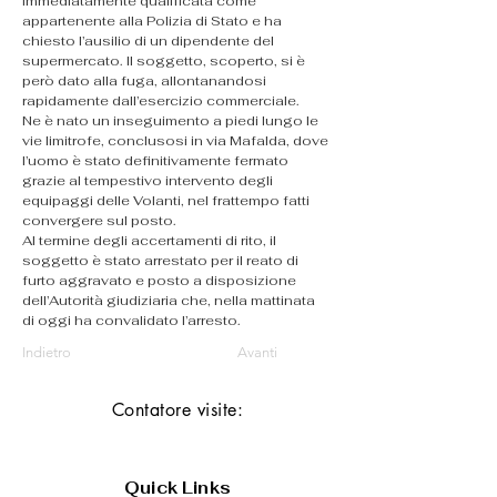
immediatamente qualificata come 
appartenente alla Polizia di Stato e ha 
chiesto l’ausilio di un dipendente del 
supermercato. Il soggetto, scoperto, si è 
però dato alla fuga, allontanandosi 
rapidamente dall’esercizio commerciale.
Ne è nato un inseguimento a piedi lungo le 
vie limitrofe, conclusosi in via Mafalda, dove 
l’uomo è stato definitivamente fermato 
grazie al tempestivo intervento degli 
equipaggi delle Volanti, nel frattempo fatti 
convergere sul posto.
Al termine degli accertamenti di rito, il 
soggetto è stato arrestato per il reato di 
furto aggravato e posto a disposizione 
dell’Autorità giudiziaria che, nella mattinata 
di oggi ha convalidato l’arresto.
Indietro
Avanti
Contatore visite:
Quick Links