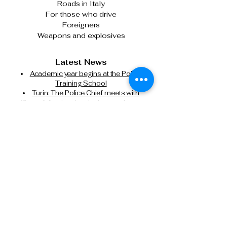
Roads in Italy
For those who drive
Foreigners
Weapons and explosives
Latest News
Academic year begins at the Police
Training School
Turin: The Police Chief meets with
officers following the clashes on January
31st.
The Italian State Police and Fiera Milano
join forces for cybersecurity.
Milan, attempted murder of a Chinese
citizen: State Police executes another
precautionary detention order in prison.
Tel: 0266133626
Tel:
0291159371
Cell: 3499388606
presidente@anpsmilano.it
segreteria@anpsmilano.it