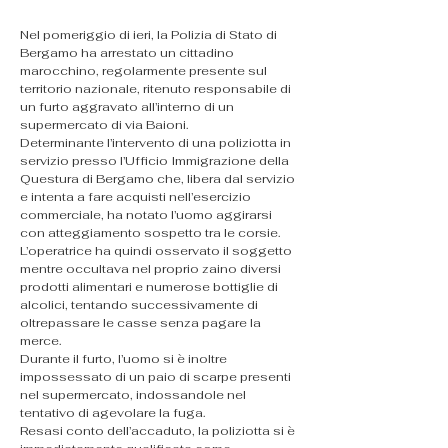
Nel pomeriggio di ieri, la Polizia di Stato di 
Bergamo ha arrestato un cittadino 
marocchino, regolarmente presente sul 
territorio nazionale, ritenuto responsabile di 
un furto aggravato all’interno di un 
supermercato di via Baioni.
Determinante l’intervento di una poliziotta in 
servizio presso l’Ufficio Immigrazione della 
Questura di Bergamo che, libera dal servizio 
e intenta a fare acquisti nell’esercizio 
commerciale, ha notato l’uomo aggirarsi 
con atteggiamento sospetto tra le corsie.
L’operatrice ha quindi osservato il soggetto 
mentre occultava nel proprio zaino diversi 
prodotti alimentari e numerose bottiglie di 
alcolici, tentando successivamente di 
oltrepassare le casse senza pagare la 
merce.
Durante il furto, l’uomo si è inoltre 
impossessato di un paio di scarpe presenti 
nel supermercato, indossandole nel 
tentativo di agevolare la fuga.
Resasi conto dell’accaduto, la poliziotta si è 